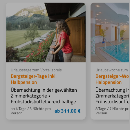
Urlaubstage zum Vorteilspreis
Urlaubswoche zum V
Bergsteiger-Tage inkl.
Bergsteiger-Woc
Halbpension
Halbpension
Übernachtung in der gewählten
Übernachtung in
Zimmerkategorie •
Zimmerkategori
Frühstücksbuffet • reichhaltiges
Frühstücksbuffet
Abendbuffet mit regionalen
Abendbuffet mit
ab 4 Tage / 3 Nächte pro
8 Tage / 7 Nächte pr
ab 311,00 €
Gerichten: Auswahl an Salaten,
Gerichten: Ausw
Person
Person
Vorspeise, zwei Hauptgänge mit
Vorspeise, zwei
verschiedenen Beilagen,
verschiedenen B