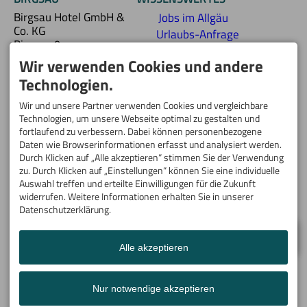
Birgsau Hotel GmbH &
Jobs im Allgäu
Co. KG
Urlaubs-Anfrage
Birgsau 9
stellen
87561 Oberstdorf
Wir verwenden Cookies und andere
Anfahrt
DEUTSCHLAND
Newsletteranfrage
Technologien.
Tel.
+49 8322 969 00
FAQ - Gut zu wissen
info@birgsau.de
Wir und unsere Partner verwenden Cookies und vergleichbare
ANKOMMEN -
Technologien, um unsere Webseite optimal zu gestalten und
Facebook
AUFATMEN:
fortlaufend zu verbessern. Dabei können personenbezogene
Instagram
Willkommen im
Daten wie Browserinformationen erfasst und analysiert werden.
südlichsten Hotel
Durch Klicken auf „Alle akzeptieren“ stimmen Sie der Verwendung
zu. Durch Klicken auf „Einstellungen“ können Sie eine individuelle
Deutschlands – nur 10
Auswahl treffen und erteilte Einwilligungen für die Zukunft
Kilometer von
widerrufen. Weitere Informationen erhalten Sie in unserer
Oberstdorf entfernt,
Datenschutzerklärung.
versprechen wir Ihnen
Berge zum Greifen nah.
Eingebettet in die Natur
Alle akzeptieren
Gutschein
Anfrage
Beratung
der Allgäuer Alpen
erwarten Sie Ruhe,
Genuss und herzliche
Nur notwendige akzeptieren
Gastfreundschaft.