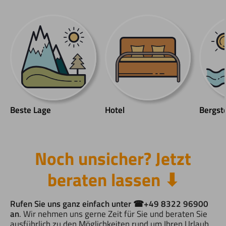
Auswahl an Desserts • gratis
Auswahl an Dess
Nutzung des Bergsteiger-
Nutzung des Ber
Wellness mit Sole-Schwimmbad,
Wellness mit S
Sauna und Infrarotkabine
Sauna und Infra
Beste Lage
Hotel
Bergst
Noch unsicher? Jetzt
beraten lassen ⬇︎
Rufen Sie uns ganz einfach unter ☎︎+49 8322 96900
an
. Wir nehmen uns gerne Zeit für Sie und beraten Sie
ausführlich zu den Möglichkeiten rund um Ihren Urlaub