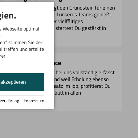
Ein gutes Frühstück legt den Grundstein für einen
ien.
gelungenen Tag. Als Teil unseres Teams genießt
Du jeden Morgen unser vielfältiges
Frühstücksbuffet – so startest Du gestärkt in
e Webseite optimal
Deine Aufgaben.
e
ren“ stimmen Sie der
 treffen und erteilte
rer
☑ Work-Life-Balance
Deine Arbeitszeit wird bei uns vollständig erfasst
– jede Minute zählt. Und weil Erholung ebenso
 akzeptieren
wichtig ist wie der Einsatz im Job, profitierst Du
zusätzlich von 50 % Rabatt in allen
Partnerbetrieben.
zerklärung
·
Impressum