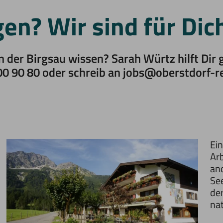
en? Wir sind für Dic
 der Birgsau wissen? Sarah Würtz hilft Dir g
0 90 80 oder schreib an jobs@oberstdorf-r
Ei
Arb
an
See
de
nat