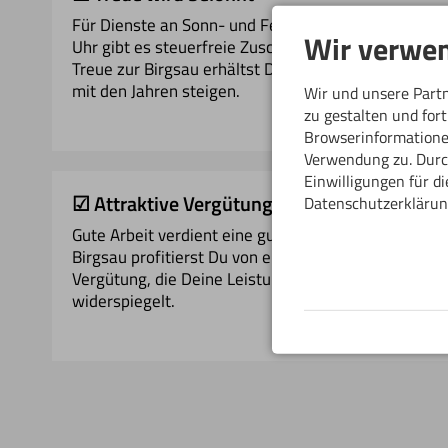
Für Dienste an Sonn- und Feiertagen sowie ab 22
Wir verwen
Uhr gibt es steuerfreie Zuschläge. Für Deine
Treue zur Birgsau erhältst Du zudem Prämien, die
mit den Jahren steigen.
Wir und unsere Part
zu gestalten und for
Browserinformationen
Verwendung zu. Durch
Einwilligungen für d
☑ Attraktive Vergütung
Datenschutzerklärun
Gute Arbeit verdient eine gute Bezahlung. In der
Birgsau profitierst Du von einer übertariflichen
Vergütung, die Deine Leistung angemessen
widerspiegelt.