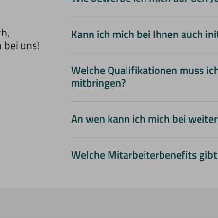
E-Mail an jobs@oberstdorf-resort.
ch,
Kann ich mich bei Ihnen auch in
 bei uns!
Initiat
Welche Qualifikationen muss ich
mitbringen?
Teamgeist, Serviceor
An wen kann ich mich bei weit
Menschen
jobs@oberstdorf-res
Welche Mitarbeiterbenefits gibt
Benefits als Mitarbeiter
Arbeitszeiten
attraktive 