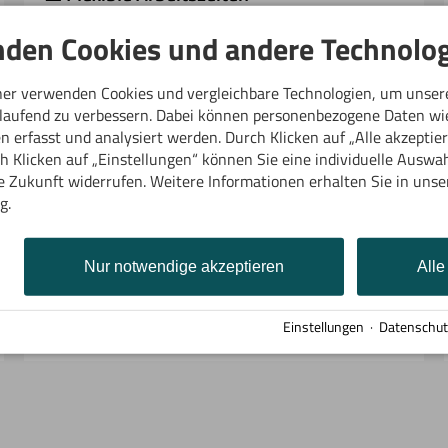
In der Birgsau gibt es kein Arbeitsmodell von der
den Cookies und andere Technolog
Stange. Gemeinsam finden wir eine Lösung, die
zu Deinem Alltag passt – ob Vollzeit, Teilzeit oder
eine 4-Tage-Woche. Uns ist wichtig, dass Du Dich
ner verwenden Cookies und vergleichbare Technologien, um unser
wohlfühlst.
tlaufend zu verbessern. Dabei können personenbezogene Daten wi
 erfasst und analysiert werden. Durch Klicken auf „Alle akzeptie
 Klicken auf „Einstellungen“ können Sie eine individuelle Auswahl
ie Zukunft widerrufen. Weitere Informationen erhalten Sie in unse
☑ Gut ankommen – von Anfang an
g.
Ein neuer Arbeitsplatz wirft viele Fragen auf. Wir
helfen Dir beim Ankommen – mit Unterstützung
Nur notwendige akzeptieren
Alle
bei der Wohnungssuche, organisatorischer Hilfe
und einer verlässlichen Einarbeitung.
Einstellungen
·
Datenschut