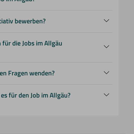
Online-Bewerbungsformular
de
itiativ bewerben?
ivbewerbungen
 für die Jobs im Allgäu
ientierung
Freude am Umgang mit
eren Fragen wenden?
ort.de
 es für den Job im Allgäu?
Flexiblen
Vergütung