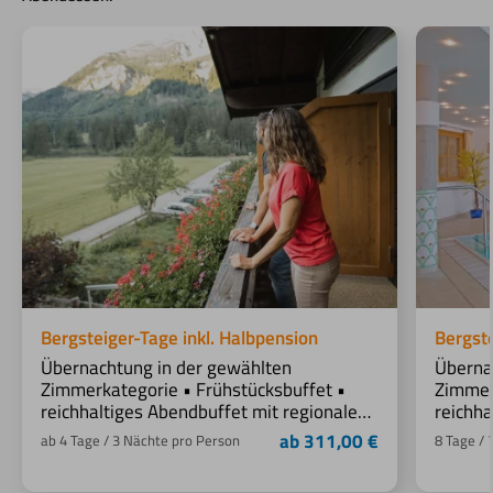
Bergsteiger-Tage inkl. Halbpension
Bergst
Übernachtung in der gewählten
Überna
Zimmerkategorie • Frühstücksbuffet •
Zimmer
reichhaltiges Abendbuffet mit regionalen
reichha
Gerichten: Auswahl an Salaten, Vorspeise,
Gericht
ab 311,00 €
ab 4 Tage / 3 Nächte pro Person
8 Tage /
zwei Hauptgänge mit verschiedenen
zwei H
Beilagen, Auswahl an Desserts • gratis
Beilage