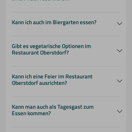
Reservieren
Sie hierfür einfach vorab telefonisch oder per E-
Kann ich auch im Biergarten essen?
Mail einen Tisch
Oberstdorf Unterkunft
schönem Wetter
Biergarten
Gibt es vegetarische Optionen im
Restaurant Oberstdorf?
vegetarische Optionen
Unverträglichkeiten oder
Kann ich eine Feier im Restaurant
Allergien
Oberstdorf ausrichten?
passenden
Rahmen für Feiern jeder Art
Familienfeier.
Kann man auch als Tagesgast zum
Essen kommen?