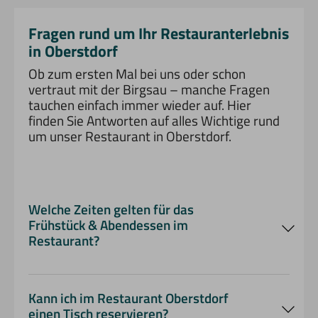
Fragen rund um Ihr Restauranterlebnis
in Oberstdorf
Ob zum ersten Mal bei uns oder schon
vertraut mit der Birgsau – manche Fragen
tauchen einfach immer wieder auf. Hier
finden Sie Antworten auf alles Wichtige rund
um unser Restaurant in Oberstdorf.
Welche Zeiten gelten für das
Frühstück & Abendessen im
Restaurant?
Frühstück in Oberstdorf
7:00 bis 10:30 Uhr
Abendessen
18:00 bis 20:00
Kann ich im Restaurant Oberstdorf
einen Tisch reservieren?