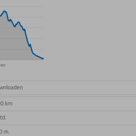
wnloaden
,0 km
td.
0 m.