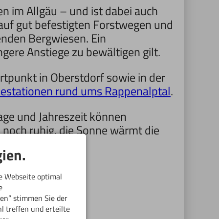
en im Allgäu – und ist dabei auch
t auf gut befestigten Forstwegen und
henden Bergwiesen. Ein
ere Anstiege zu bewältigen gilt.
rtpunkt in Oberstdorf sowie in der
destationen rund ums Rappenalptal
.
rlage und Jahreszeit können
al noch ruhig, die Sonne wärmt die
Weges.
ien.
e Webseite optimal
e
ren“ stimmen Sie der
 treffen und erteilte