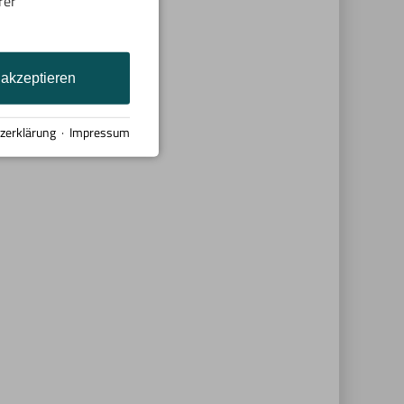
rer
 akzeptieren
zerklärung
·
Impressum