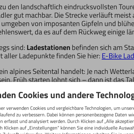
zu den landschaftlich eindrucksvollsten Tour
tradler gut machbar. Die Strecke verläuft meis
 Tal, umgeben von imposanten Gipfeln und blü
hlenswert, da es auf dem Rückweg einige läng
gs sind:
Ladestationen
befinden sich am Sta
aller Ladepunkte finden Sie hier:
E-Bike La
 ein alpines Seitental handelt: Je nach Wette
sein. Früh starten lohnt sich – dann ist das T
 sich Murmeltiere oder Gämsen entlang des 
den Cookies und andere Technolog
ner verwenden Cookies und vergleichbare Technologien, um unser
tlaufend zu verbessern. Dabei können personenbezogene Daten wi
 erfasst und analysiert werden. Durch Klicken auf „Alle akzeptie
 Klicken auf „Einstellungen“ können Sie eine individuelle Auswahl