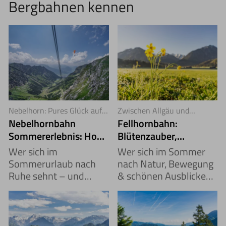
Bergbahnen kennen
Nebelhorn: Pures Glück auf
Zwischen Allgäu und
2.224 Metern
Kleinwalsertal
Nebelhornbahn
Fellhornbahn:
Sommererlebnis: Hoch
Blütenzauber,
hinaus in die Alpen
Berggipfel & Weite
Wer sich im
Wer sich im Sommer
Sommerurlaub nach
nach Natur, Bewegung
Ruhe sehnt – und
& schönen Ausblicken
trotzdem nicht
sehnt, wird mit der
stillsitzen kann – findet
Fellhornbahn fündig.
mit der Nebelhornbahn
Auf 1.967 Metern
genau das Richtige:
beginnt ein Erlebnis,