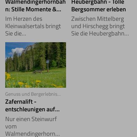
Walmendingerhornbah
Heubergbahn - Tolle
n: Stille Momente &
Bergsommer erleben
starke Ausblicke
Im Herzen des
Zwischen Mittelberg
Kleinwalsertals bringt
und Hirschegg bringt
Sie die
Sie die Heubergbahn
Walmendingerhornbah
auf 1.380 Meter –
n auf knapp
mitten hinein in eine
2.000 Meter und mitten
Welt aus Panoramen,
hinein in eine Welt aus
Höhenwegen und
Panorama, alpiner
erfrischender Natur.
Ruhe &
Entschleunigung.
Genuss und Bergerlebnis
ganz nah
Zafernalift -
entschleunigen auf
1.450 Höhenmetern
Nur einen Steinwurf
vom
Walmendingerhorn