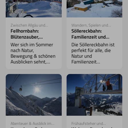
Zwischen Allgäu und
Wandern, Spielen und
Kleinwalsertal
Staunen
Fellhornbahn:
Söllereckbahn:
Blütenzauber,
Familienzeit und
Berggipfel & Weite
Naturerlebnis
Wer sich im Sommer
Die Söllereckbahn ist
nach Natur,
perfekt für alle, die
Bewegung & schönen
Natur und
Ausblicken sehnt,
Familienzeit
wird mit der
verbinden möchten.
Fellhornbahn fündig.
Zwischen Oberstdorf
Auf 1.967 Metern
und dem
beginnt ein Erlebnis,
Kleinwalsertal
das Sie durchatmen
beginnt ein
lässt.
sommerliches
Abenteuer.
Abenteuer & Ausblick im
Frühaufsteher und