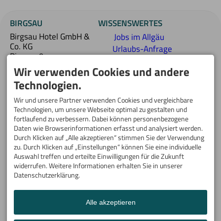
Pisten findet jeder
Abfahrten und perfekt
Wintersportler das
präparierte Pisten.
BIRGSAU
WISSENSWERTES
passende Terrain.
Birgsau Hotel GmbH &
Jobs im Allgäu
Co. KG
Urlaubs-Anfrage
Birgsau 9
stellen
87561 Oberstdorf
Wir verwenden Cookies und andere
Anfahrt
DEUTSCHLAND
Newsletteranfrage
Technologien.
Tel.
+49 8322 969 00
FAQ - Gut zu wissen
info@birgsau.de
Wir und unsere Partner verwenden Cookies und vergleichbare
ANKOMMEN -
Technologien, um unsere Webseite optimal zu gestalten und
Facebook
AUFATMEN:
fortlaufend zu verbessern. Dabei können personenbezogene
Instagram
Willkommen im
Daten wie Browserinformationen erfasst und analysiert werden.
südlichsten Hotel
Durch Klicken auf „Alle akzeptieren“ stimmen Sie der Verwendung
zu. Durch Klicken auf „Einstellungen“ können Sie eine individuelle
Deutschlands – nur 10
Auswahl treffen und erteilte Einwilligungen für die Zukunft
Kilometer von
widerrufen. Weitere Informationen erhalten Sie in unserer
Oberstdorf entfernt,
Datenschutzerklärung.
versprechen wir Ihnen
Berge zum Greifen nah.
Eingebettet in die Natur
Alle akzeptieren
der Allgäuer Alpen
erwarten Sie Ruhe,