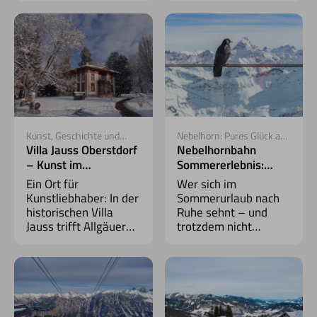
Bergroller zurück ins
gesund, naturnah und
Tal.
mit Blick auf die
Berge.
Kunst, Geschichte und
Nebelhorn: Pures Glück auf
Architektur
2.224 Metern
Villa Jauss Oberstdorf
Nebelhornbahn
– Kunst im
Sommererlebnis:
historischen
Hoch hinaus in die
Ein Ort für
Wer sich im
Ambiente
Alpen
Kunstliebhaber: In der
Sommerurlaub nach
historischen Villa
Ruhe sehnt – und
Jauss trifft Allgäuer
trotzdem nicht
Charme auf moderne
stillsitzen kann –
Ausstellungen und
findet mit der
kulturelle Vielfalt.
Nebelhornbahn genau
das Richtige: Weite,
Bewegung, Natur.