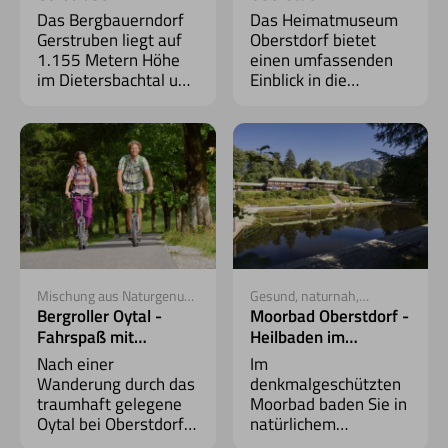
Alpendorf aus frühen
Geschichte hautnah
Das Bergbauerndorf
Das Heimatmuseum
Zeiten
erleben
Gerstruben liegt auf
Oberstdorf bietet
1.155 Metern Höhe
einen umfassenden
im Dietersbachtal und
Einblick in die
steht heute unter
Geschichte und Kultur
Denkmalschutz.
des Ortes.
Mischung aus Naturgenuss
Gesund, naturnah,
und Abenteuer
Bergblick
Bergroller Oytal -
Moorbad Oberstdorf -
Fahrspaß mit
Heilbaden im
Panorama
Hochmoor
Nach einer
Im
Wanderung durch das
denkmalgeschützten
traumhaft gelegene
Moorbad baden Sie in
Oytal bei Oberstdorf
natürlichem
geht es mit dem
Moorwasser –