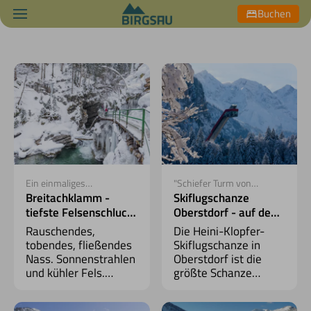
Buchen
Ein einmaliges
"Schiefer Turm von
Naturerlebnis
Oberstdorf"
Breitachklamm -
Skiflugschanze
tiefste Felsenschlucht
Oberstdorf - auf den
Mitteleuropas
Spuren der Profis
Rauschendes,
Die Heini-Klopfer-
tobendes, fließendes
Skiflugschanze in
Nass. Sonnenstrahlen
Oberstdorf ist die
und kühler Fels.
größte Schanze
Eiskristalle und
Deutschlands und
Schneegestöber.
eine der größten