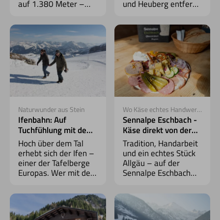
auf 1.380 Meter –
und Heuberg entfernt,
mitten hinein in eine
lädt der Zafernalift
Welt aus Panoramen,
dazu ein, die ruhige
Höhenwegen und
Seite des Sommers
erfrischender Natur.
im Kleinwalsertal zu
entdecken.
Naturwunder aus Stein
Wo Käse echtes Handwerk
ist
Ifenbahn: Auf
Sennalpe Eschbach -
Tuchfühlung mit dem
Käse direkt von der
Gottesackerplateau
Alpe
Hoch über dem Tal
Tradition, Handarbeit
erhebt sich der Ifen –
und ein echtes Stück
einer der Tafelberge
Allgäu – auf der
Europas. Wer mit der
Sennalpe Eschbach
Ifenbahn
wird der Sommer zum
hinaufgleitet, taucht
echten Erlebnis, und
in eine Welt aus
jeder Käse zur
Steinen, Stille &
Herzenssache.