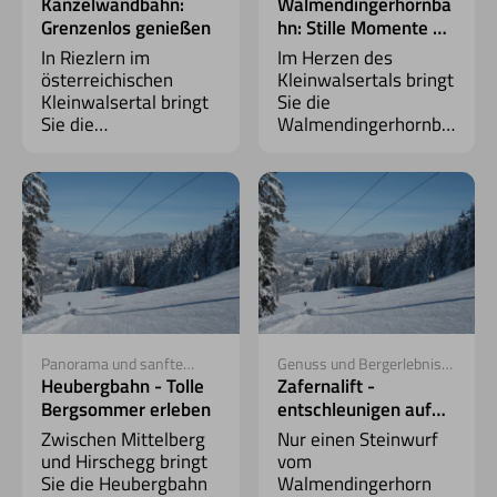
Kleinwalsertal
Genießer aufgepasst
Kanzelwandbahn:
Walmendingerhornba
Grenzenlos genießen
hn: Stille Momente &
starke Ausblicke
In Riezlern im
Im Herzen des
österreichischen
Kleinwalsertals bringt
Kleinwalsertal bringt
Sie die
Sie die
Walmendingerhornba
Kanzelwandbahn
hn auf knapp
mitten hinein in ein
2.000 Meter und
unvergessliches
mitten hinein in eine
Sommererlebnis –
Welt aus Panorama,
mit Gipfelblick auf
alpiner Ruhe &
1.957 Metern.
Entschleunigung.
Panorama und sanfte
Genuss und Bergerlebnis
Höhenwege
ganz nah
Heubergbahn - Tolle
Zafernalift -
Bergsommer erleben
entschleunigen auf
1.450 Höhenmetern
Zwischen Mittelberg
Nur einen Steinwurf
und Hirschegg bringt
vom
Sie die Heubergbahn
Walmendingerhorn