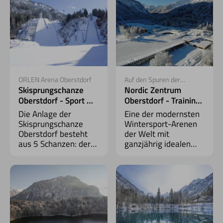
weltweit.
ORLEN Arena Oberstdorf
Auf den Spuren der
Weltmeister...
Skisprungschanze
Nordic Zentrum
Oberstdorf - Sport mit
Oberstdorf - Training
Weitblick
auf Profi-Loipen
Die Anlage der
Eine der modernsten
Skisprungschanze
Wintersport-Arenen
Oberstdorf besteht
der Welt mit
aus 5 Schanzen: der
ganzjährig idealen
Großschanze, der
Bedingungen für
Normalschanze und
Spitzen- und
drei kleineren
Nachwuchssportler.
Schanzen.