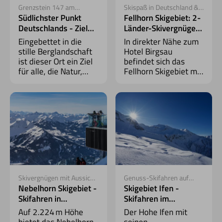
Grenzstein 147 am
Skispaß in Deutschland &
Haldenwanger Eck
Österreich
Südlichster Punkt
Fellhorn Skigebiet: 2-
Deutschlands - Ziel
Länder-Skivergnügen
für Weitwanderer
in Oberstdorf
Eingebettet in die
In direkter Nähe zum
stille Berglandschaft
Hotel Birgsau
ist dieser Ort ein Ziel
befindet sich das
für alle, die Natur,
Fellhorn Skigebiet mit
Abgeschiedenheit und
36 Pistenkilometern
Bewegung in einer
und traumhaftem
Tour verbinden
360° Panorama. Die
möchten.
Besonderheit: Hier
fährt man sowohl in
Deutschland als auch
in Österreich Ski!
Skivergnügen mit Aussicht
Genuss-Skifahren auf
auf über 400 Gipfel
sonnigen Hängen
Nebelhorn Skigebiet -
Skigebiet Ifen -
Skifahren in
Skifahren im
Oberstdorf im Allgäu
Kleinwalsertal mit
Auf 2.224 m Höhe
Der Hohe Ifen mit
traumhafter Aussicht
bietet das Nebelhorn
seinen