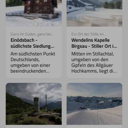
spektakulärer Natur.
Ganz im Süden, ganz bei
Ein Ort der Stille im
sich
Stillachtal
Einödsbach -
Wendelins Kapelle
südlichste Siedlung
Birgsau - Stiller Ort im
Deutschlands
Grünen
Am südlichsten Punkt
Mitten im Stillachtal,
Deutschlands,
umgeben von den
umgeben von einer
Gipfeln des Allgäuer
beeindruckenden
Hochkamms, liegt die
Bergkulisse, liegt
Wendelinskapelle -
Einödsbach – eine
ein besonderer Ort
kleine Siedlung und
zum Innehalten und
besonderer
Staunen.
Rückzugsort fernab
vom Trubel.