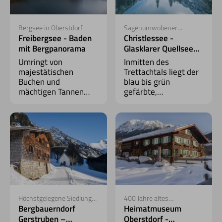
Bergsee in Oberstdorf
Sagenumwobener
Gebirgssee
Freibergsee - Baden
Christlessee -
mit Bergpanorama
Glasklarer Quellsee
im Trettachtal
Umringt von
Inmitten des
majestätischen
Trettachtals liegt der
Buchen und
blau bis grün
mächtigen Tannen
gefärbte,
liegt der Freibergsee
wunderschöne und
direkt an der
sagenumwobene
Skiflugschanze
Gebirgssee.
Oberstdorf.
Höchstgelegene Siedlung
400 Jahre altes
Deutschlands
Köcherlerhaus
Bergbauerndorf
Heimatmuseum
Gerstruben –
Oberstdorf -