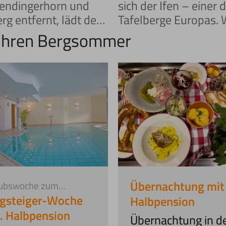
ndingerhorn und
sich der Ifen – einer 
g entfernt, lädt der
Tafelberge Europas. 
alift dazu ein, die
mit der Ifenbahn
 Ihren Bergsommer
e Seite des Sommers
hinaufgleitet, taucht 
inwalsertal zu
Welt aus Steinen, Stil
cken.
spektakulärer Natur.
Übernachtung mit
aubswoche zum
eilspreis
gsteiger-Woche
Halbpension
l. Halbpension
Übernachtung in d