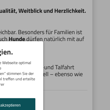
lität, Weitblick und Herzlichkeit.
chbar. Besonders für Familien ist
Auch
Hunde
dürfen natürlich mit auf
ien.
e Webseite optimal
reise
für die Berg-und Talfahrt
e
d dort immer aktuell – ebenso wie
ren“ stimmen Sie der
 treffen und erteilte
hafft.
rer
 akzeptieren