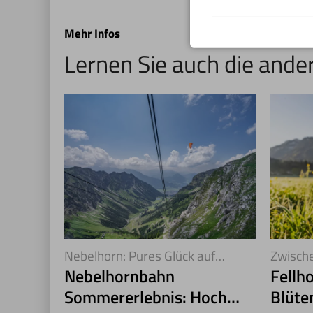
ÖS
Li
Mehr Infos
Lernen Sie auch die and
Nebelhorn: Pures Glück auf
Zwische
2.224 Metern
Kleinwa
Nebelhornbahn
Fellh
Sommererlebnis: Hoch
Blüte