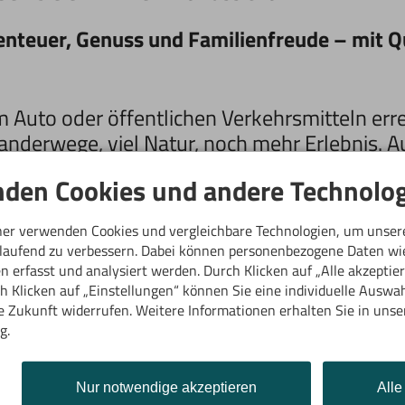
teuer, Genuss und Familienfreude – mit Qua
Auto oder öffentlichen Verkehrsmitteln errei
Wanderwege, viel Natur, noch mehr Erlebnis. 
den Cookies und andere Technolog
ner verwenden Cookies und vergleichbare Technologien, um unser
n ausreichend
Parkplätze
zur Verfügung. Die
P
tlaufend zu verbessern. Dabei können personenbezogene Daten wi
inden Sie online.
Auch die
Öffnungszeiten
sin
 erfasst und analysiert werden. Durch Klicken auf „Alle akzeptie
 Klicken auf „Einstellungen“ können Sie eine individuelle Auswahl
n Eindruck vom Wetter und der Aussicht versc
ie Zukunft widerrufen. Weitere Informationen erhalten Sie in unse
g.
nzelwandbahn
lserstr. 77
91 Riezlern
Nur notwendige akzeptieren
Alle