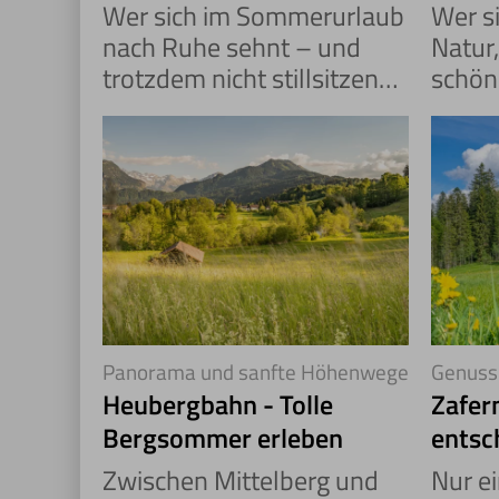
hinaus in die Alpen
& Wei
Wer sich im Sommerurlaub
Wer s
nach Ruhe sehnt – und
Natur
trotzdem nicht stillsitzen
schön
kann – findet mit der
wird 
Nebelhornbahn genau das
fündi
Richtige: Weite, Bewegung,
beginn
Natur.
Sie d
Panorama und sanfte Höhenwege
Genuss 
nah
Heubergbahn - Tolle
Zafern
Bergsommer erleben
entsc
Höhe
Zwischen Mittelberg und
Nur e