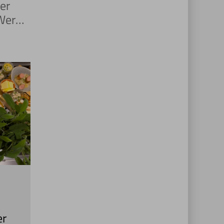
der
Wer
in eine
le &
er