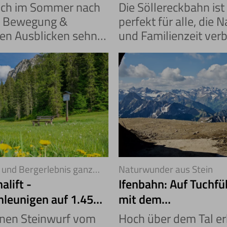
te
Naturerlebnis
ich im Sommer nach
Die Söllereckbahn ist
, Bewegung &
perfekt für alle, die N
en Ausblicken sehnt,
und Familienzeit ver
mit der Fellhornbahn
möchten. Zwischen
g. Auf 1.967 Metern
Oberstdorf und dem
t ein Erlebnis, das
Kleinwalsertal beginn
urchatmen lässt.
sommerliches Abente
und Bergerlebnis ganz
Naturwunder aus Stein
alift -
Ifenbahn: Auf Tuchf
hleunigen auf 1.450
mit dem
nmetern
Gottesackerplateau
inen Steinwurf vom
Hoch über dem Tal e