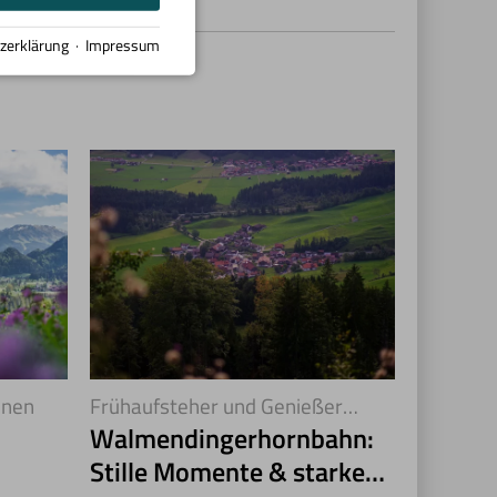
zerklärung
·
Impressum
unen
Frühaufsteher und Genießer
aufgepasst
Walmendingerhornbahn:
Stille Momente & starke