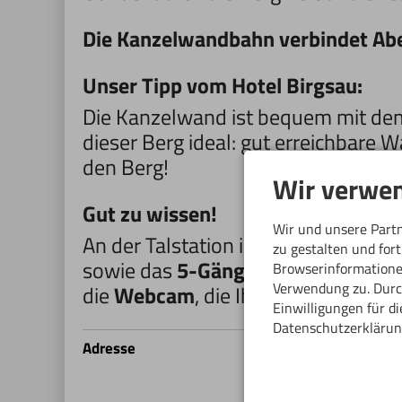
Die Kanzelwandbahn verbindet Aben
Unser Tipp vom Hotel Birgsau:
Die Kanzelwand ist bequem mit dem 
dieser Berg ideal: gut erreichbare 
den Berg!
Wir verwen
Gut zu wissen!
Wir und unsere Part
An der Talstation in Riezlern stehe
zu gestalten und for
sowie das
5-Gänge-Gondelmenü
f
Browserinformationen
Verwendung zu. Durch
die
Webcam
, die Ihnen einen erste
Einwilligungen für d
Datenschutzerklärun
Ka
Adresse
Wa
69