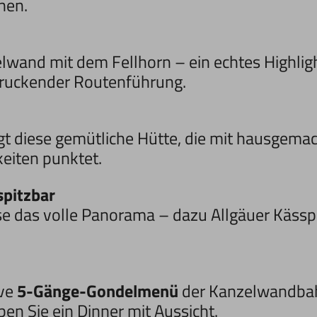
nen.
elwand mit dem Fellhorn – ein echtes Highligh
ndruckender Routenführung.
egt diese gemütliche Hütte, die mit hausgema
keiten punktet.
pitzbar
e das volle Panorama – dazu Allgäuer Kässpat
ive
5-Gänge-Gondelmenü
der Kanzelwandbahn
en Sie ein Dinner mit Aussicht.