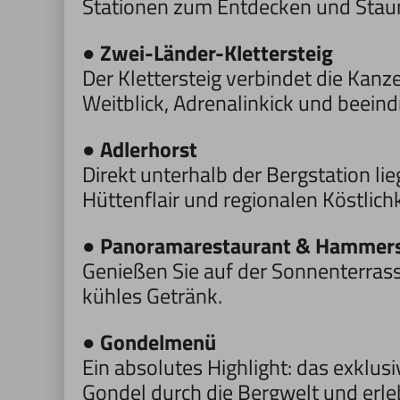
Stationen zum Entdecken und Stau
●
Zwei-Länder-Klettersteig
Der Klettersteig verbindet die Kanz
Weitblick, Adrenalinkick und beei
●
Adlerhorst
Direkt unterhalb der Bergstation li
Hüttenflair und regionalen Köstlich
●
Panoramarestaurant & Hammers
Genießen Sie auf der Sonnenterrass
kühles Getränk.
●
Gondelmenü
Ein absolutes Highlight: das exklus
Gondel durch die Bergwelt und erleb