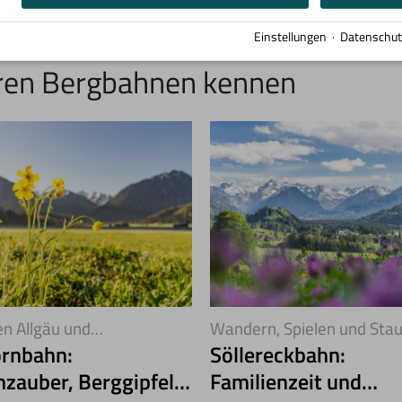
TERREICH
Einstellungen
·
Datenschut
nk zur Website
eren Bergbahnen kennen
n Allgäu und
Wandern, Spielen und Sta
lsertal
ornbahn:
Söllereckbahn:
nzauber, Berggipfel
Familienzeit und