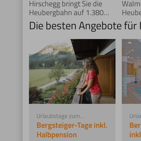
Hirschegg bringt Sie die
Walme
Heubergbahn auf 1.380
Heuber
Meter – mitten hinein in
Zafern
Die besten Angebote für
eine Welt aus Panoramen,
ruhig
Höhenwegen und
im Kle
erfrischender Natur.
entde
Urlaubstage zum
Url
Vorteilspreis
Vort
Bergsteiger-Tage inkl.
Ber
Halbpension
ink