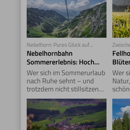
Nebelhorn: Pures Glück auf
Zwische
2.224 Metern
Kleinwa
Nebelhornbahn
Fellh
Sommererlebnis: Hoch
Blüte
hinaus in die Alpen
& Wei
Wer sich im Sommerurlaub
Wer s
nach Ruhe sehnt – und
Natur
trotzdem nicht stillsitzen
schön
kann – findet mit der
wird 
Nebelhornbahn genau das
fündi
Richtige: Weite, Bewegung,
beginn
Natur.
Sie d