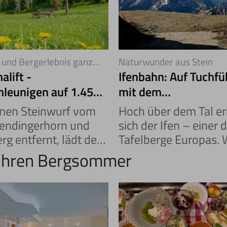
und Bergerlebnis ganz
Naturwunder aus Stein
alift -
Ifenbahn: Auf Tuchf
hleunigen auf 1.450
mit dem
nmetern
Gottesackerplateau
inen Steinwurf vom
Hoch über dem Tal e
ndingerhorn und
sich der Ifen – einer 
g entfernt, lädt der
Tafelberge Europas. 
alift dazu ein, die
mit der Ifenbahn
 Ihren Bergsommer
e Seite des Sommers
hinaufgleitet, taucht 
inwalsertal zu
Welt aus Steinen, Stil
cken.
spektakulärer Natur.