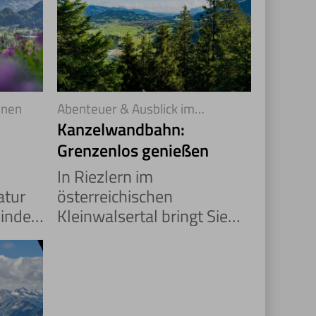
unen
Abenteuer & Ausblick im
Kleinwalsertal
Kanzelwandbahn:
Grenzenlos genießen
In Riezlern im
atur
österreichischen
binden
Kleinwalsertal bringt Sie
die Kanzelwandbahn
mitten hinein in ein
t ein
unvergessliches
uer.
Sommererlebnis – mit
Gipfelblick auf 1.957