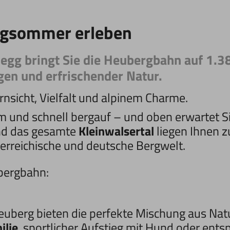
rgsommer erleben
egg bringt Sie die Heubergbahn auf 1.38
n und erfrischender Natur.
rnsicht, Vielfalt und alpinem Charme.
 und schnell bergauf – und oben erwartet Sie 
d das gesamte
Kleinwalsertal
liegen Ihnen z
österreichische und deutsche Bergwelt.
bergbahn:
berg bieten die perfekte Mischung aus Nat
ilie
, sportlicher Aufstieg mit Hund oder ent