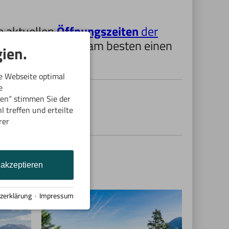
e aktuellen
Öffnungszeiten
der
en aussieht, wirft am besten einen
ien.
e Webseite optimal
e
ren“ stimmen Sie der
 treffen und erteilte
rer
 akzeptieren
zerklärung
·
Impressum