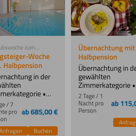
Übernachtung mit
aubswoche zum
eilspreis
gsteiger-Woche
Halbpension
l. Halbpension
Übernachtung in d
rnachtung in der
gewählten
ählten
Zimmerkategorie •
merkategorie •
Frühstücksbuffet •
2 Tage / 1
hstücksbuffet •
reichhaltiges
ab 115,
Nacht pro
ge / 7
chhaltiges
Abendbuffet mit
Person
ab 685,00 €
hte pro
ndbuffet mit
regionalen Gericht
son
Anfrag
ionalen Gerichten:
Auswahl an Salate
Anfragen
Buchen