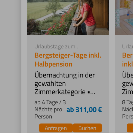
Urlaubstage zum
Url
Vorteilspreis
Vort
Bergsteiger-Tage inkl.
Ber
Halbpension
ink
Übernachtung in der
Übe
gewählten
gew
Zimmerkategorie •
Zim
Frühstücksbuffet •
Frü
ab 4 Tage / 3
8 Ta
reichhaltiges
rei
ab 311,00 €
Nächte pro
Näc
Abendbuffet mit
Abe
Person
Per
regionalen Gerichten:
reg
Anfragen
Buchen