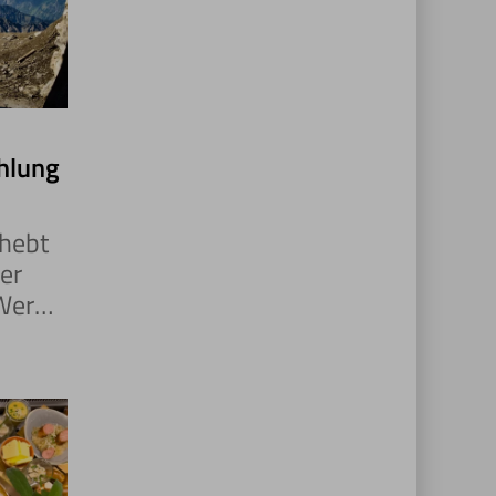
Metern.
ühlung
rhebt
der
Wer
in eine
le &