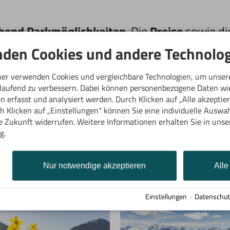
hend Parkmöglichkeiten
. Die
Preise
sowie di
r schon vor dem Besuch wissen will, wie’s ob
den Cookies und andere Technolog
ner verwenden Cookies und vergleichbare Technologien, um unser
tlaufend zu verbessern. Dabei können personenbezogene Daten wi
ubergbahn
 erfasst und analysiert werden. Durch Klicken auf „Alle akzeptie
lserstr. 262a
 Klicken auf „Einstellungen“ können Sie eine individuelle Auswahl
92 Heuberg
ie Zukunft widerrufen. Weitere Informationen erhalten Sie in unse
TERREICH
g.
nk zur Website
eren Bergbahnen kennen
Nur notwendige akzeptieren
Alle
Einstellungen
·
Datenschut